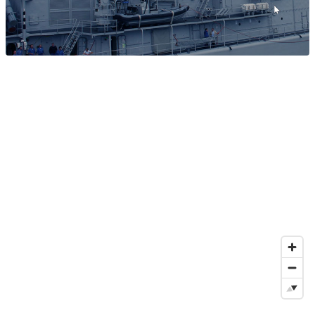
#Layout und Konzeption Webseite
#Netzwerktechnik
#Consulting